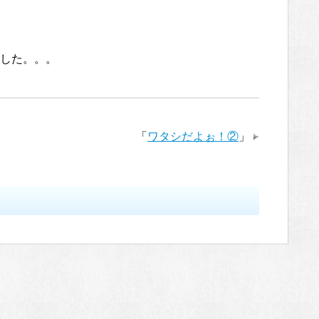
した。。。
「
ワタシだよぉ！②
」