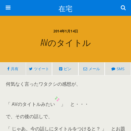
在宅
2014年1月14日
AVのタイトル
共有
ツイート
ピン
メール
SMS
何気なく言ったワタクシの感想が、
「 AVのタイトルみたい
」 と・・・
で、その後の話しで、
「 じゃあ、今の話しにタイトルをつけると？ 」 とお題