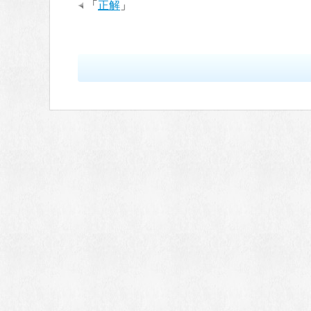
「
正解
」