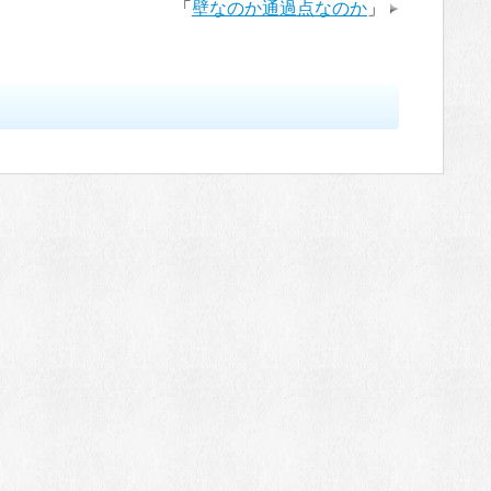
「
壁なのか通過点なのか
」