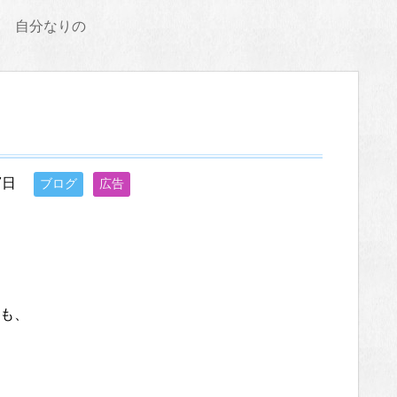
自分なりの
7日
ブログ
広告
も、