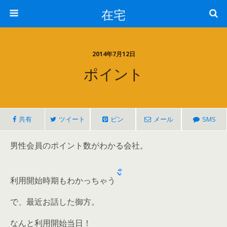
在宅
2014年7月12日
ポイント
共有
ツイート
ピン
メール
SMS
男性会員のポイント数がわかる会社。
利用開始時期もわかっちゃう
で、最近お話した御方。
なんと利用開始当日！