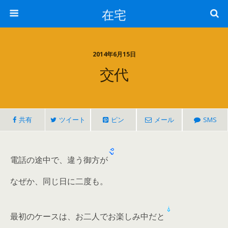
在宅
2014年6月15日
交代
共有
ツイート
ピン
メール
SMS
電話の途中で、違う御方が
なぜか、同じ日に二度も。
最初のケースは、お二人でお楽しみ中だと