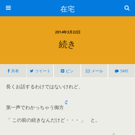
在宅
2014年3月22日
続き
共有
ツイート
ピン
メール
SMS
長くお話するわけではないけれど、
第一声でわかっちゃう御方
「 この前の続きなんだけど・・・ 」 と。