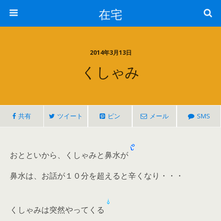
在宅
2014年3月13日
くしゃみ
共有
ツイート
ピン
メール
SMS
おとといから、くしゃみと鼻水が
鼻水は、お話が１０分を超えると辛くなり・・・
くしゃみは突然やってくる