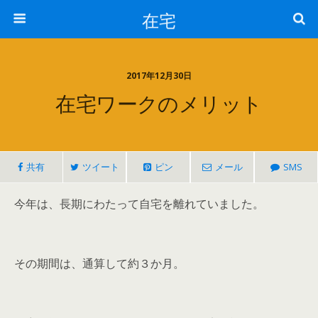
在宅
2017年12月30日
在宅ワークのメリット
共有
ツイート
ピン
メール
SMS
今年は、長期にわたって自宅を離れていました。
その期間は、通算して約３か月。