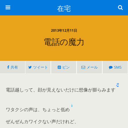
在宅
2013年12月11日
電話の魔力
共有
ツイート
ピン
メール
SMS
電話越しって、顔が見えないだけに想像が膨らみます
ワタクシの声は、ちょっと低め
ぜんぜんカワイクない声だけれど、