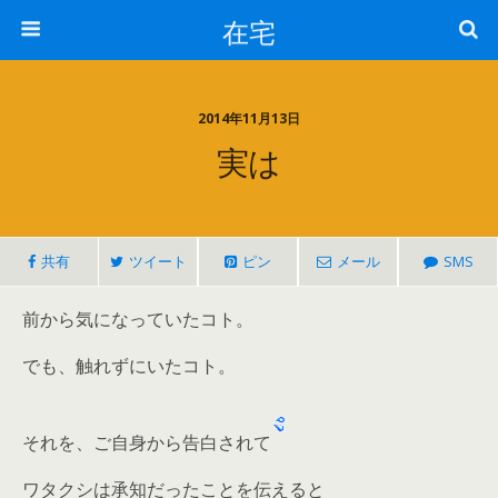
在宅
2014年11月13日
実は
共有
ツイート
ピン
メール
SMS
前から気になっていたコト。
でも、触れずにいたコト。
それを、ご自身から告白されて
ワタクシは承知だったことを伝えると