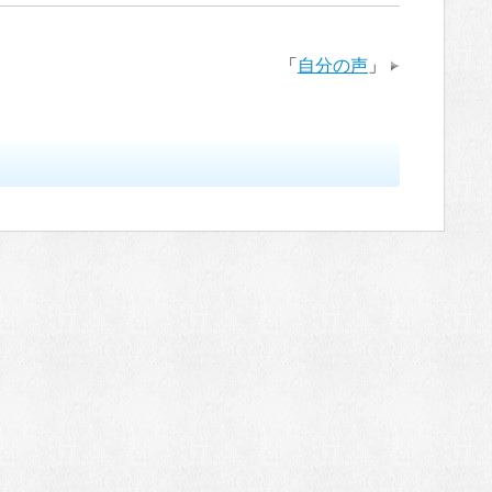
「
自分の声
」