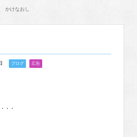
かけなおし
日
ブログ
広告
・・・