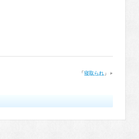
「
寝取られ
」