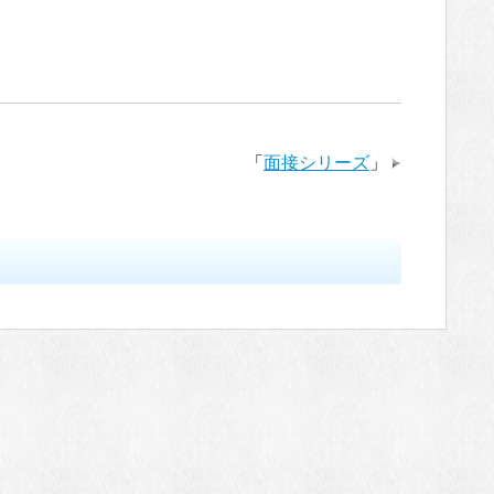
「
面接シリーズ
」