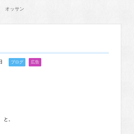
オッサン
日
ブログ
広告
」 と。