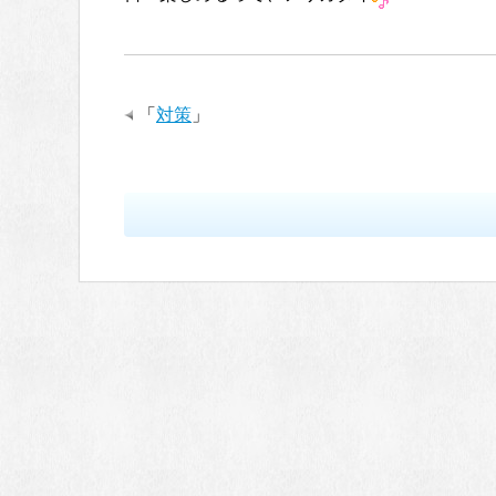
「
対策
」