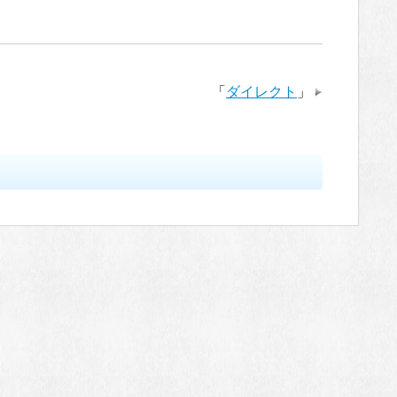
「
ダイレクト
」